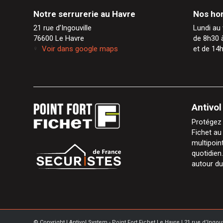
Notre serrurerie au Havre
Nos hor
21 rue d’Ingouville
Lundi au 
76600 Le Havre
de 8h30 
Voir dans google maps
et de 14
Antivo
Protégez 
Fichet au
multipoi
quotidie
autour du
© Copyright | Antivol System - Point Fort Fichet Le Havre | 21 rue d’Ingou