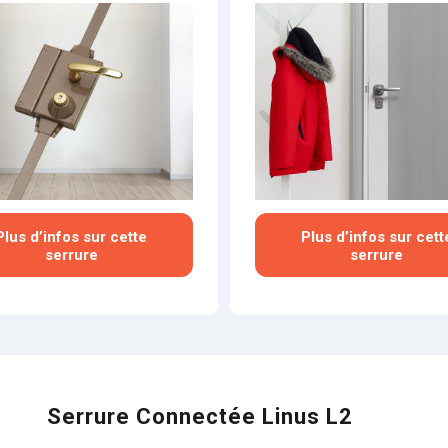
Plus d’infos sur cette
Plus d’infos sur cett
serrure
serrure
Serrure Connectée Linus L2