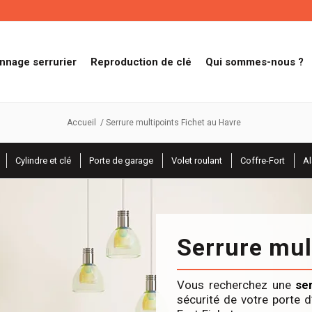
nnage serrurier
Reproduction de clé
Qui sommes-nous ?
Accueil
/
Serrure multipoints Fichet au Havre
Cylindre et clé
Porte de garage
Volet roulant
Coffre-Fort
A
Serrure mul
Vous recherchez une
se
sécurité de votre porte d