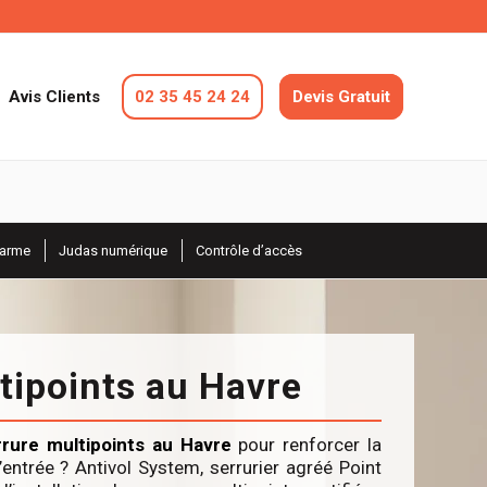
Avis Clients
02 35 45 24 24
Devis Gratuit
larme
Judas numérique
Contrôle d’accès
tipoints au Havre
rrure multipoints au Havre
pour renforcer la
’entrée ? Antivol System, serrurier agréé Point