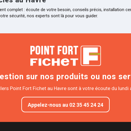
omplet : écoute de votre besoin, conseils précis, installation certi
tre sécurité, nos experts sont là pour vous guider.
estion sur nos produits ou nos ser
lers Point Fort Fichet au Havre sont à votre écoute du lundi 
Appelez-nous au 02 35 45 24 24